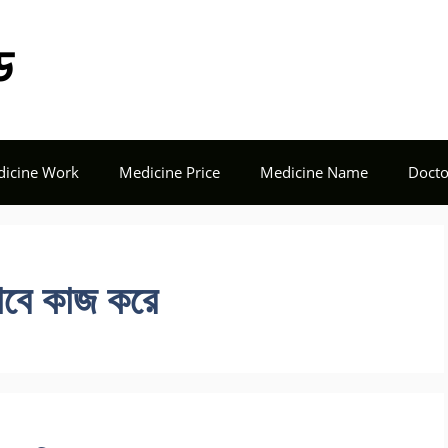
Tech Seba BD
icine Work
Medicine Price
Medicine Name
Docto
াবে কাজ করে