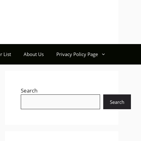
r List
About Us
Privacy Policy Page
Search
Search