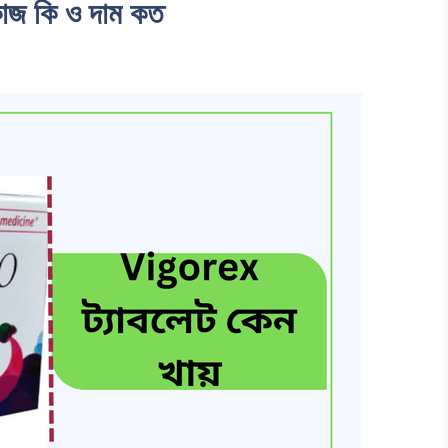
াজ কি ও দাম কত