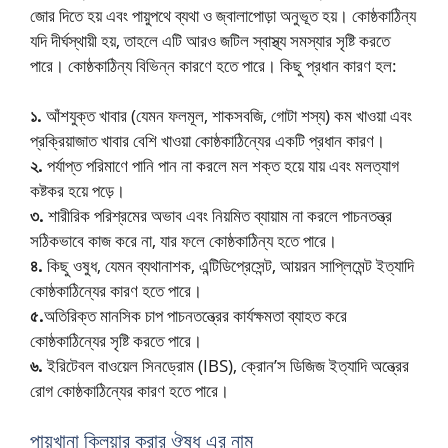
জোর দিতে হয় এবং পায়ুপথে ব্যথা ও জ্বালাপোড়া অনুভূত হয়। কোষ্ঠকাঠিন্য
যদি দীর্ঘস্থায়ী হয়, তাহলে এটি আরও জটিল স্বাস্থ্য সমস্যার সৃষ্টি করতে
পারে। কোষ্ঠকাঠিন্য বিভিন্ন কারণে হতে পারে। কিছু প্রধান কারণ হল:
১.
আঁশযুক্ত খাবার (যেমন ফলমূল, শাকসবজি, গোটা শস্য) কম খাওয়া এবং
প্রক্রিয়াজাত খাবার বেশি খাওয়া কোষ্ঠকাঠিন্যের একটি প্রধান কারণ।
২.
পর্যাপ্ত পরিমাণে পানি পান না করলে মল শক্ত হয়ে যায় এবং মলত্যাগ
কষ্টকর হয়ে পড়ে।
৩.
শারীরিক পরিশ্রমের অভাব এবং নিয়মিত ব্যায়াম না করলে পাচনতন্ত্র
সঠিকভাবে কাজ করে না, যার ফলে কোষ্ঠকাঠিন্য হতে পারে।
৪.
কিছু ওষুধ, যেমন ব্যথানাশক, এন্টিডিপ্রেসেন্ট, আয়রন সাপ্লিমেন্ট ইত্যাদি
কোষ্ঠকাঠিন্যের কারণ হতে পারে।
৫.
অতিরিক্ত মানসিক চাপ পাচনতন্ত্রের কার্যক্ষমতা ব্যাহত করে
কোষ্ঠকাঠিন্যের সৃষ্টি করতে পারে।
৬.
ইরিটেবল বাওয়েল সিনড্রোম (IBS), ক্রোন’স ডিজিজ ইত্যাদি অন্ত্রের
রোগ কোষ্ঠকাঠিন্যের কারণ হতে পারে।
পায়খানা ক্লিয়ার করার ঔষধ এর নাম