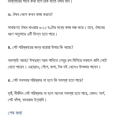
ডাক্তারের সাথে কথা বলে ঠিক মতো ঔষধ খান।
৩.
ঔষধ খেলে কখন কাজ করবে?
সাধারণত ঔষধ খাওয়ার ৬-১২ ঘণ্টার মধ্যে কাজ শুরু করে। তবে, ঔষধের
ধরণ অনুসারে এটি ভিন্ন হতে পারে।
৪.
পেট পরিষ্কারের জন্য ঘরোয়া উপায় কি আছে?
অবশ্যই আছে! ঈষদুষ্ণ গরম পানিতে লেবুর রস মিশিয়ে সকালে খালি পেটে
খেতে পারেন। এছাড়াও, পেঁপে, কলা, টক দই খেলেও উপকার পাবেন।
৫.
পেট সবসময় পরিষ্কার না হলে কি সমস্যা হতে পারে?
হ্যাঁ, দীর্ঘদিন পেট পরিষ্কার না হলে অনেক সমস্যা হতে পারে, যেমন: অর্শ,
পেট ফাঁপা, বদহজম ইত্যাদি।
শেষ কথা