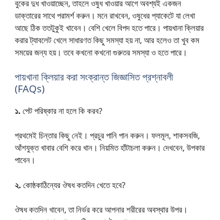
বুকের দুধ খাওয়াচ্ছেন, তাহলে ওষুধ খাওয়ার আগে অবশ্যই একজন
ডাক্তারের সাথে পরামর্শ করুন। মনে রাখবেন, ওষুধের প্যাকেটে যা লেখা
আছে ঠিক ততটুকুই খাবেন। বেশি খেলে বিপদ হতে পারে। পায়খানা ক্লিয়ার
করার ট্যাবলেট খেলে সাধারণত কিছু সমস্যা হয় না, আর হলেও তা খুব কম
সময়ের জন্য হয়। তবে কখনো কখনো গুরুতর সমস্যা ও হতে পারে।
পায়খানা ক্লিয়ার করা সংক্রান্ত জিজ্ঞাসিত প্রশ্নাবলী
(FAQs)
১.
পেট পরিষ্কার না হলে কি করব?
প্রথমেই চিন্তার কিছু নেই। প্রচুর পানি পান করুন। ফলমূল, শাকসবজি,
আঁশযুক্ত খাবার বেশি করে খান। নিয়মিত হাঁটাচলা করুন। দেখবেন, উপকার
পাবেন।
২.
কোষ্ঠকাঠিন্যের ঔষধ কতদিন খেতে হবে?
ঔষধ কতদিন খাবেন, তা নির্ভর করে আপনার শরীরের অবস্থার উপর।