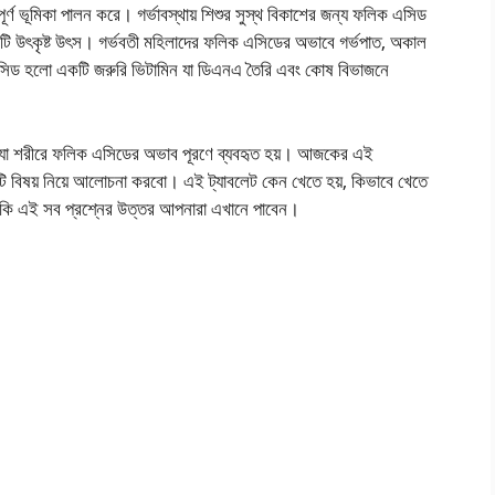
পূর্ণ ভূমিকা পালন করে। গর্ভাবস্থায় শিশুর সুস্থ বিকাশের জন্য ফলিক এসিড
 উৎকৃষ্ট উৎস। গর্ভবতী মহিলাদের ফলিক এসিডের অভাবে গর্ভপাত, অকাল
লিক এসিড হলো একটি জরুরি ভিটামিন যা ডিএনএ তৈরি এবং কোষ বিভাজনে
া শরীরে ফলিক এসিডের অভাব পূরণে ব্যবহৃত হয়। আজকের এই
ি বিষয় নিয়ে আলোচনা করবো। এই ট্যাবলেট কেন খেতে হয়, কিভাবে খেতে
ো কি কি এই সব প্রশ্নের উত্তর আপনারা এখানে পাবেন।