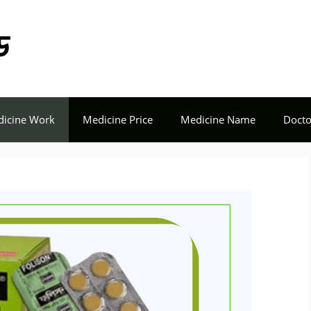
Tech Seba BD
icine Work
Medicine Price
Medicine Name
Docto