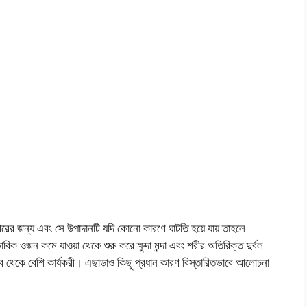
ীরের জন্য এবং সে উপাদানটি যদি কোনো কারণে ঘাটতি হয়ে যায় তাহলে
িক ওজন কমে যাওয়া থেকে শুরু করে ক্ষুদা মন্দা এবং শরীর অতিরিক্ত দুর্বল
ব থেকে বেশি কার্যকরী। এছাড়াও কিছু প্রধান কারণ বিস্তারিতভাবে আলোচনা