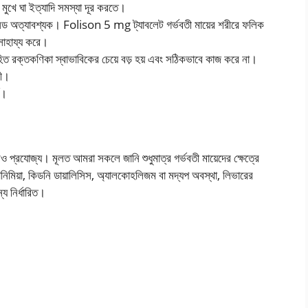
মুখে ঘা ইত্যাদি সমস্যা দূর করতে।
ফলিক এসিড অত্যাবশ্যক। Folison 5 mg ট্যাবলেট গর্ভবতী মায়ের শরীরে ফলিক
 সাহায্য করে।
হিত রক্তকণিকা স্বাভাবিকের চেয়ে বড় হয় এবং সঠিকভাবে কাজ করে না।
রী।
য।
 প্রযোজ্য। মূলত আমরা সকলে জানি শুধুমাত্র গর্ভবতী মায়েদের ক্ষেত্রে
ানিমিয়া, কিডনি ডায়ালিসিস, অ্যালকোহলিজম বা মদ্যপ অবস্থা, লিভারের
্য নির্ধারিত।