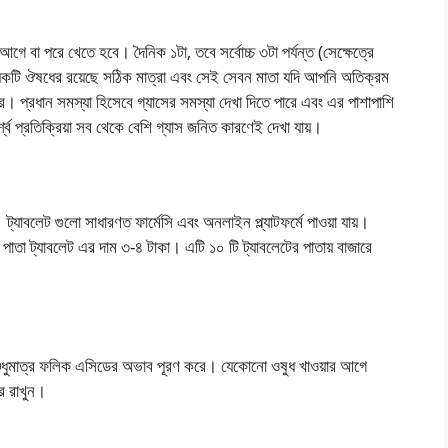
ে বা পরে খেতে হবে। দৈনিক ১টা, তবে সর্বোচ্চ ৩টা পর্যন্ত (সেক্ষেত্রে
ত্যেকটি ঔষধের রয়েছে সঠিক মাত্রা এবং সেই সেবন মাতা যদি আপনি অতিক্রম
ে। প্রধান সমস্যা হিসেবে গ্যাসের সমস্যা দেখা দিতে পারে এবং এর পাশাপাশি
র্শ্ব প্রতিক্রিয়া সব থেকে বেশি গ্যাস জনিত কারণেই দেখা যায়।
ট্যাবলেট গুলো সাধারণত ফার্মেসি এবং অনলাইন প্ল্যাটফর্মে পাওয়া যায়।
া ট্যাবলেট এর দাম ৩-৪ টাকা। এটি ১০ টি ট্যাবলেটের পাতায় বাজারে
ুধুমাত্র ফলিক এসিডের অভাব পূরণ করে। যেকোনো ওষুধ খাওয়ার আগে
ে রাখুন।