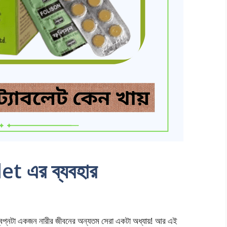
t এর ব্যবহার
প্নটা একজন নারীর জীবনের অন্যতম সেরা একটা অধ্যায়! আর এই