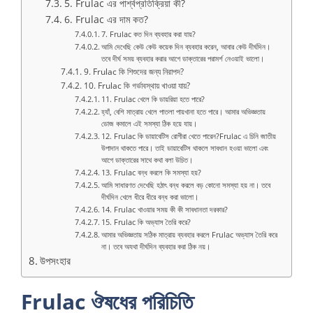
5. Frulac এর পার্শ্বপ্রতিক্রিয়া কী?
6. Frulac এর দাম কত?
7. Frulac কত দিন ব্যবহার করা যায়?
আমি দেখেছি কেউ কেউ কয়েক দিন ব্যবহার করেন, আবার কেউ দীর্ঘদিন।
তবে দীর্ঘ সময় ব্যবহার করার আগে ডাক্তারের পরামর্শ নেওয়াই ভালো।
9. Frulac কি শিশুদের জন্য নিরাপদ?
10. Frulac কি গর্ভাবস্থায় খাওয়া যায়?
11. Frulac খেলে কি ডায়রিয়া হতে পারে?
হ্যাঁ, বেশি মাত্রায় খেলে পাতলা পায়খানা হতে পারে। আমার অভিজ্ঞতায়
ডোজ কমালে এই সমস্যা ঠিক হয়ে যায়।
12. Frulac কি ডায়াবেটিস রোগীরা খেতে পারেন?Frulac এ চিনি জাতীয়
উপাদান থাকতে পারে। তাই ডায়াবেটিস থাকলে সাবধান হওয়া ভালো এবং
আগে ডাক্তারের সাথে কথা বলা উচিত।
13. Frulac বন্ধ করলে কি সমস্যা হয়?
আমি সাধারণত দেখেছি হঠাৎ বন্ধ করলে বড় কোনো সমস্যা হয় না। তবে
দীর্ঘদিন খেলে ধীরে ধীরে বন্ধ করা ভালো।
14. Frulac খাওয়ার সময় কী কী সাবধানতা দরকার?
15. Frulac কি অভ্যাস তৈরি করে?
আমার অভিজ্ঞতায় সঠিক মাত্রায় ব্যবহার করলে Frulac অভ্যাস তৈরি করে
না। তবে অযথা দীর্ঘদিন ব্যবহার করা ঠিক নয়।
উপসংহার
Frulac ঔষধের পরিচিতি