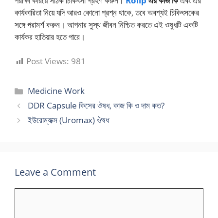
পরীক্ষা করিয়ে সঠিক চিকিৎসা গ্রহণ করুন।
Rolip
এর কাজ কি
এবং এর
কার্যকারিতা নিয়ে যদি আরও কোনো প্রশ্ন থাকে, তবে অবশ্যই চিকিৎসকের
সঙ্গে পরামর্শ করুন। আপনার সুস্থ জীবন নিশ্চিত করতে এই ওষুধটি একটি
কার্যকর হাতিয়ার হতে পারে।
Post Views:
981
Categories
Medicine Work
DDR Capsule কিসের ঔষধ, কাজ কি ও দাম কত?
ইউরোম্যাক্স (Uromax) ঔষধ
Leave a Comment
Comment