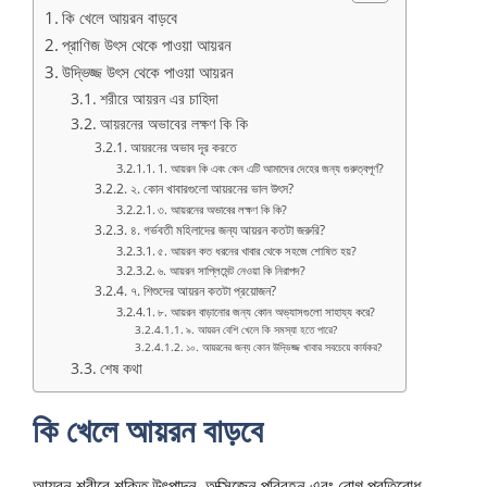
কি খেলে আয়রন বাড়বে
প্রাণিজ উৎস থেকে পাওয়া আয়রন
উদ্ভিজ্জ উৎস থেকে পাওয়া আয়রন
শরীরে আয়রন এর চাহিদা
আয়রনের অভাবের লক্ষণ কি কি
আয়রনের অভাব দূর করতে
1. আয়রন কি এবং কেন এটি আমাদের দেহের জন্য গুরুত্বপূর্ণ?
২. কোন খাবারগুলো আয়রনের ভাল উৎস?
৩. আয়রনের অভাবের লক্ষণ কি কি?
৪. গর্ভবতী মহিলাদের জন্য আয়রন কতটা জরুরি?
৫. আয়রন কত ধরনের খাবার থেকে সহজে শোষিত হয়?
৬. আয়রন সাপ্লিমেন্ট নেওয়া কি নিরাপদ?
৭. শিশুদের আয়রন কতটা প্রয়োজন?
৮. আয়রন বাড়ানোর জন্য কোন অভ্যাসগুলো সাহায্য করে?
৯. আয়রন বেশি খেলে কি সমস্যা হতে পারে?
১০. আয়রনের জন্য কোন উদ্ভিজ্জ খাবার সবচেয়ে কার্যকর?
শেষ কথা
কি খেলে আয়রন বাড়বে
আয়রন শরীরে শক্তি উৎপাদন, অক্সিজেন পরিবহন এবং রোগ প্রতিরোধ