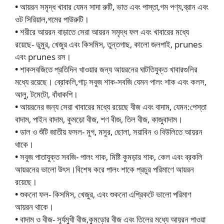
•
আয়রন সমৃদ্ধ খাবার যেমন সাদা রুটি, ভাত এবং পাস্তা,গম পণ্য,ব্রান এবং
ওট সিরিয়াল,গমের পাউরুটি।
•
শরীরে আয়রন বাড়াতে সেরা আয়রন সমৃদ্ধ ফল এবং খাবারের মধ্যে
রয়েছে- ডুমুর, খেজুর এবং কিসমিস, তুন্তগাছ, কালো জলপাই, prunes
এবং prunes রস।
•
শাকসবজিতে প্রতিদিন খাওয়ার জন্য আয়রনের ঘাটতিযুক্ত খাবারগুলির
মধ্যে রয়েছে। ব্রোকলি,গাঢ় সবুজ শাক-সবজি যেমন পালং শাক এবং কলস,
আলু, টমেটো, বাঁধাকপি।
•
আয়রনের জন্য সেরা খাবারের মধ্যে রয়েছে বীজ এবং বাদাম, যেমন:পেস্তা
বাদাম, পাইন বাদাম, কুমড়ো বীজ, শণ বীজ, তিল বীজ, কাজুবাদাম।
•
ডাল ও শুঁটি জাতীয় ফসল- মুগ, মসুর, ছোলা, সয়াবিন ও বিউলিতে আয়রন
থাকে।
•
সবুজ পাতাযুক্ত সবজি- পালং শাক, মিষ্টি কুমড়ার শাক, কেল এবং ব্রকলি
আয়রনের ভালো উৎস।বিশেষ করে পালং শাকে প্রচুর পরিমাণে আয়রন
রয়েছে।
•
শুকনো ফল- কিসমিস, খেজুর, এবং শুকনো এপ্রিকটে ভালো পরিমাণ
আয়রন থাকে।
•
বাদাম ও বীজ- সূর্যমুখী বীজ,কুমড়োর বীজ এবং তিলের মধ্যে আয়রন পাওয়া