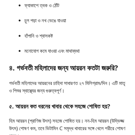
ফ্যাকাশে ত্বক ও ঠোঁট
চুল পড়া ও নখ ভেঙে যাওয়া
হাঁপানি ও শ্বাসকষ্ট
মনোযোগ কমে যাওয়া এবং মাথাব্যথা
৪. গর্ভবতী মহিলাদের জন্য আয়রন কতটা জরুরি?
গর্ভবতী মহিলাদের আয়রনের চাহিদা সাধারণত ২৭ মিলিগ্রাম/দিন। এটি মাতৃ
ও শিশুর স্বাস্থ্যের জন্য গুরুত্বপূর্ণ।
৫. আয়রন কত ধরনের খাবার থেকে সহজে শোষিত হয়?
হিম আয়রন (প্রাণিজ উৎস) সহজে শোষিত হয়। নন-হিম আয়রন (উদ্ভিজ্জ
উৎস) শোষণ কম, তবে ভিটামিন C সমৃদ্ধ খাবারের সঙ্গে খেলে শরীরে শোষণ