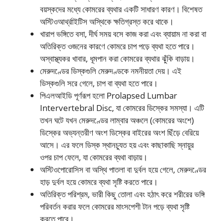
বয়স্কদের মধ্যে কোমরের ব্যথার একটি সাধারণ কারণ। বিশেষত
অস্টিওআর্থ্রাইটিস অস্থিকে ক্ষতিগ্রস্ত করে থাকে।
খারাপ ভঙ্গিতে বসা, দীর্ঘ সময় বসে কাজ করা এবং ব্যায়াম না করা বা
অতিরিক্ত ওজনের কারণে কোমরে চাপ পড়ে ব্যথা হতে পারে।
অস্বাস্থ্যকর খাবার, ধূমপান করা কোমরের ব্যথার ঝুঁকি বাড়ায়।
মেরুদণ্ডের ডিস্কগুলি মেরুদণ্ডকে নমনীয়তা দেয়। এই
ডিস্কগুলি সরে গেলে, চাপ বা ব্যথা হতে পারে।
পিএলআইডি পূর্ণরূপ হলো Prolapsed Lumbar
Intervertebral Disc, যা কোমরের ডিস্কের সমস্যা। এটি
তখন ঘটে যখন মেরুদণ্ডের লাম্বার অঞ্চলে (কোমরের অংশে)
ডিস্কের অভ্যন্তরীণ অংশ ডিস্কের বাইরের অংশ ছিঁড়ে বেরিয়ে
আসে। এর ফলে ডিস্ক স্থানচ্যুত হয় এবং কাছাকাছি স্নায়ুর
ওপর চাপ ফেলে, যা কোমরের ব্যথা বাড়ায়।
অস্টিওপোরোসিস বা অস্থি পাতলা বা দুর্বল হয়ে গেলে, মেরুদণ্ডের
হাড় দুর্বল হয়ে কোমরে ব্যথা সৃষ্টি করতে পারে।
অতিরিক্ত পরিশ্রম, ভারী কিছু তোলা এবং হঠাৎ করে শরীরের ভঙ্গি
পরিবর্তন করার ফলে কোমরের মাংসপেশী টান পড়ে ব্যথা সৃষ্টি
করতে পারে।