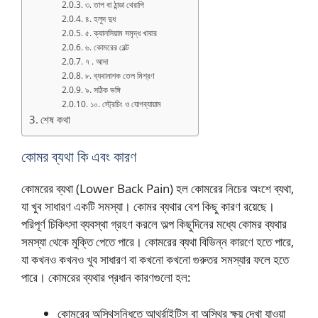
৩. তাপ বা ঠান্ডা থেরাপি
৪. হলুদ দুধ
৫. ক্যালসিয়াম সমৃদ্ধ খাবার
৬. কোমরের বেল্ট
৭ . আদা
৮. ব্যথানাশক তেল মিশ্রণ
৯. সঠিক ভঙ্গি
১০. স্ট্রেচিং ও যোগব্যায়াম
শেষ কথা
কোমর ব্যথা কি এবং কারণ
কোমরের ব্যথা (Lower Back Pain) হল কোমরের নিচের অংশে ব্যথা,
যা খুব সাধারণ একটি সমস্যা। কোমর ব্যথার বেশ কিছু কারণ রয়েছে।
পরিপূর্ণ চিকিৎসা ব্যবস্থা গ্রহণ করলে অল্প কিছুদিনের মধ্যে কোমর ব্যথার
সমস্যা থেকে মুক্তি পেতে পারে। কোমরের ব্যথা বিভিন্ন কারণে হতে পারে,
যা কখনও কখনও খুব সাধারণ বা কখনো কখনো গুরুতর সমস্যার ফলে হতে
পারে। কোমরের ব্যথার প্রধান কারণগুলো হল:
কোমরের অস্থিসন্ধিতে আর্থ্রাইটিস বা অস্থির ক্ষয় দেখা যাওয়া