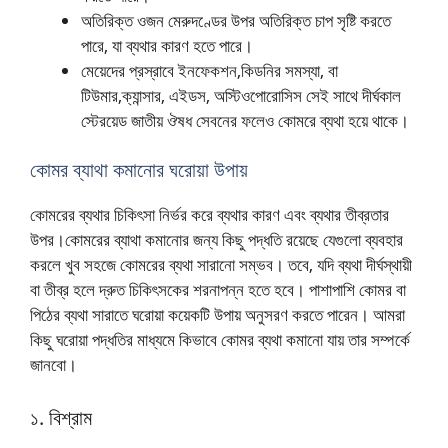
অতিরিক্ত ওজন মেরুদণ্ডের উপর অতিরিক্ত চাপ সৃষ্টি করতে
পারে, যা ব্যথার কারণ হতে পারে।
মেয়েদের প্রস্রাবে ইনফেকশন,কিডনির সমস্যা, বা
টিউমার,ক্যান্সার, এইডস, অস্টিওপোরোসিস সেই সাথে দীর্ঘকাল
স্টেরয়েড জাতীয় ঔষধ সেবনের ফলেও কোমরে ব্যথা হয়ে থাকে।
কোমর ব্যাথা কমানোর ঘরোয়া উপায়
কোমরের ব্যথার চিকিৎসা নির্ভর করে ব্যথার কারণ এবং ব্যথার তীব্রতার
উপর।কোমরের ব্যাথা কমানোর জন্য কিছু পদ্ধতি রয়েছে যেগুলো ব্যবহার
করলে খুব সহজে কোমরের ব্যথা সারানো সম্ভব। তবে, যদি ব্যথা দীর্ঘস্থায়ী
বা তীব্র হলে দ্রুত চিকিৎসকের শরনাপন্ন হতে হবে। পাশাপাশি কোমর বা
পিঠের ব্যথা সারাতে ঘরোয়া কয়েকটি উপায় অনুসরণ করতে পারেন। আমরা
কিছু ঘরোয়া পদ্ধতির মাধ্যমে কিভাবে কোমর ব্যথা কমানো যায় তার সম্পর্কে
জানবো।
১.
বিশ্রাম